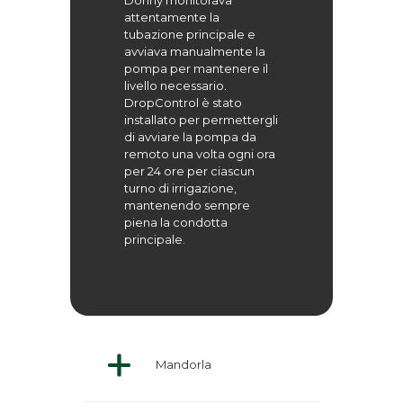
Donny monitorava
attentamente la
tubazione principale e
avviava manualmente la
pompa per mantenere il
livello necessario.
DropControl è stato
installato per permettergli
di avviare la pompa da
remoto una volta ogni ora
per 24 ore per ciascun
turno di irrigazione,
mantenendo sempre
piena la condotta
principale.
Mandorla