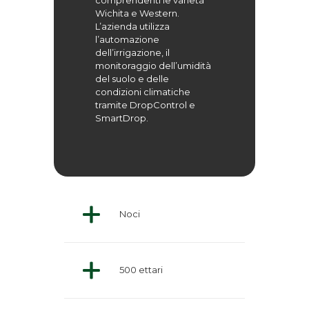
comprendenti le varietà
Wichita e Western.
L’azienda utilizza
l’automazione
dell’irrigazione, il
monitoraggio dell’umidità
del suolo e delle
condizioni climatiche
tramite DropControl e
SmartDrop.
Noci
500 ettari