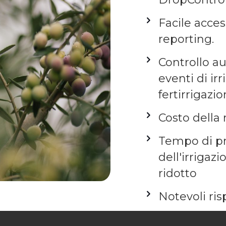
Facile acces
reporting.
Controllo a
eventi di ir
fertirrigazio
Costo della
Tempo di p
dell'irrigaz
ridotto
Notevoli risp