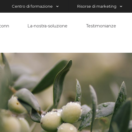
Centro di formazione
Risorse di marketing
econn
La-nostra-soluzione
Testimonianze