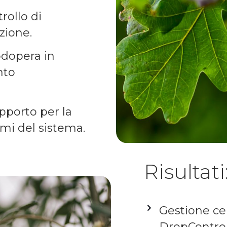
rollo di
azione.
dopera in
nto
pporto per la
emi del sistema.
Risultati
Gestione cen
DropControl