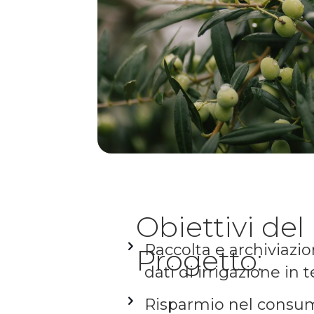
Obiettivi del
Raccolta e archiviazio
Progetto:
dati di irrigazione in
Risparmio nel consumo