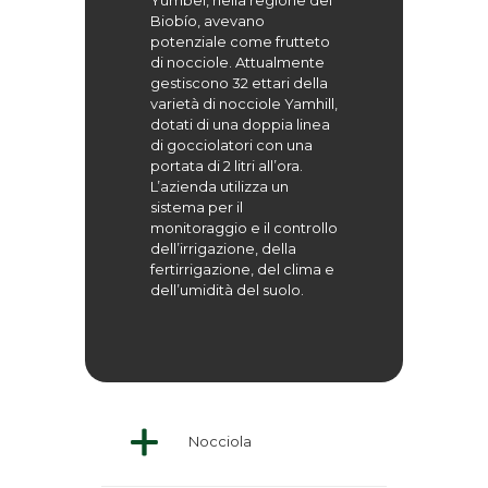
Yumbel, nella regione del
Biobío, avevano
potenziale come frutteto
di nocciole. Attualmente
gestiscono 32 ettari della
varietà di nocciole Yamhill,
dotati di una doppia linea
di gocciolatori con una
portata di 2 litri all’ora.
L’azienda utilizza un
sistema per il
monitoraggio e il controllo
dell’irrigazione, della
fertirrigazione, del clima e
dell’umidità del suolo.
Nocciola