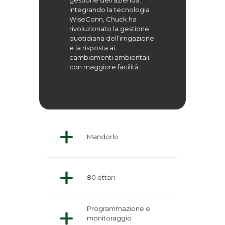
gestione dell’azienda.
Integrando la tecnologia
WiseConn, Chuck ha
rivoluzionato la gestione
quotidiana dell’irrigazione
e la risposta ai
cambiamenti ambientali
con maggiore facilità.
Mandorlo
80 ettari
Programmazione e
monitoraggio