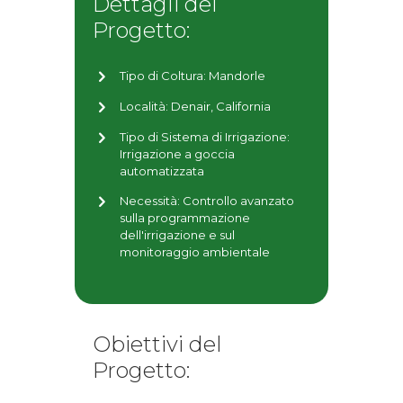
Dettagli del
Progetto:
Tipo di Coltura: Mandorle
Località: Denair, California
Tipo di Sistema di Irrigazione:
Irrigazione a goccia
automatizzata
Necessità: Controllo avanzato
sulla programmazione
dell'irrigazione e sul
monitoraggio ambientale
Obiettivi del
Progetto: