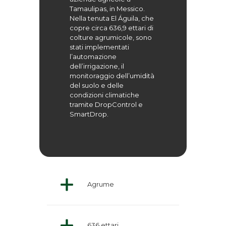
Tamaulipas, in Messico.
Nella tenuta El Águila, che
copre circa 636,9 ettari di
colture agrumicole, sono
stati implementati
l’automazione
dell’irrigazione, il
monitoraggio dell’umidità
del suolo e delle
condizioni climatiche
tramite DropControl e
SmartDrop.
Agrume
636 ettari