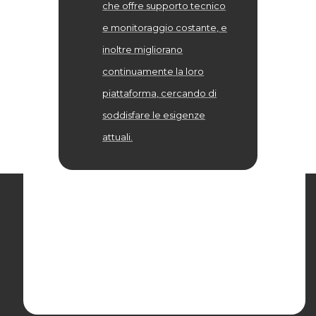
che offre supporto tecnico
e monitoraggio costante, e
inoltre migliorano
continuamente la loro
piattaforma, cercando di
soddisfare le esigenze
attuali.