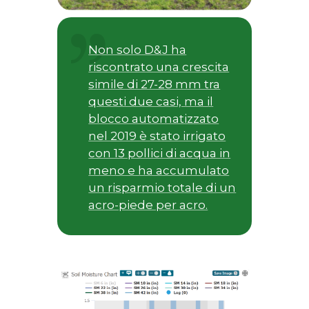
Non solo D&J ha
riscontrato una crescita
simile di 27-28 mm tra
questi due casi, ma il
blocco automatizzato
nel 2019 è stato irrigato
con 13 pollici di acqua in
meno e ha accumulato
un risparmio totale di un
acro-piede per acro.