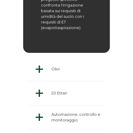
confronta l'irrigazione
basata sui requisiti di
umidità del suolo con i
requisiti di ET
(evapotraspirazione).
Olivi
20 Ettari
Automazione, controllo e
monitoraggio