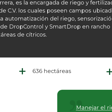
ra, es la encargada de riego y fertiliz
A. de C.V. los cuales poseen campos ubica
La automatización del riego, sensoriza
s de DropControl y SmartDrop en rancho 
áreas de cítricos.
636 hectáreas
Manejar el r