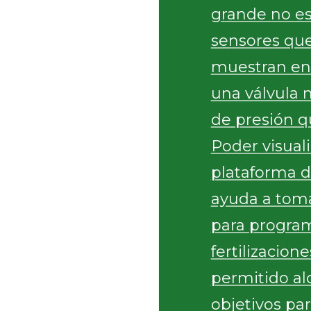
grande no es 
sensores que
muestran en 
una válvula 
de presión q
Poder visuali
plataforma d
ayuda a toma
para program
fertilizacion
permitido al
objetivos par