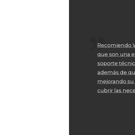
Recomiendo W
que son una 
soporte técni
además de qu
mejorando su
cubrir las nec