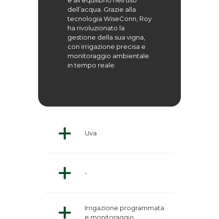
e all’equilibrio nell’uso
dell’acqua. Grazie alla
tecnologia WiseConn, Roy
ha rivoluzionato la
gestione della sua vigna,
con irrigazione precisa e
monitoraggio ambientale
in tempo reale.
Uva
-
Irrigazione programmata
e monitoraggio