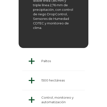
doble línea 1,84 mm y
triple línea 2,76 mm de
precipitación, con control
de riego DropControl,
Sensores de Humedad
CDTEC y monitoreo de
clima.
Paltos
1500 hectáreas
Control, monitoreo y
automatización