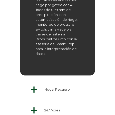
plantadas en el año 2008,
riego por goteo con 4
líneas de 0.79 mm de
precipitación, con
automatización de riego,
monitoreo de pressure
switch, clima y suelo a
través del sistema
DropControl junto con la
asesoría de SmartDrop
para la interpretación de
datos.
Nogal Pecaero
247 Acres