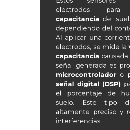
Estos sensores u
electrodos par
capacitancia
del suel
dependiendo del cont
Al aplicar una corrient
electrodos, se mide la
capacitancia
causada 
señal generada es pr
microcontrolador
o
señal digital (DSP)
pa
el porcentaje de h
suelo. Este tipo 
altamente preciso y r
interferencias.