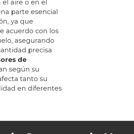
el aire o en el
una parte esencial
ión, ya que
de acuerdo con los
uelo, asegurando
cantidad precisa
sores de
ían según su
afecta tanto su
lidad en diferentes