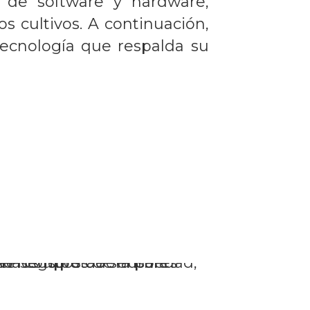
 de software y hardware,
s cultivos. A continuación,
tecnología que respalda su