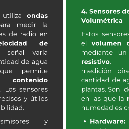
4. Sensores 
 utiliza
ondas
Volumétrica
ra medir la
es de radio en
Estos sensor
elocidad de
el
volumen 
señal varía
mediante un
ntidad de agua
resistivo
. P
que permite
medición dir
el
contenido
cantidad de ag
a
. Los sensores
plantas. Son i
cisos y útiles
en las que la
bilidad.
humedad es cru
misores y
Hardware: