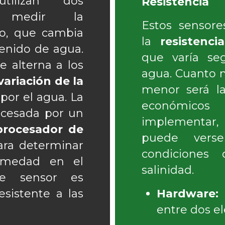
tilizan dos
Resistencia
a medir la
Estos sensor
o, que cambia
la
resistenci
enido de agua.
que varía se
e alterna a los
agua. Cuanto 
variación de la
menor será la
por el agua. La
económico
ocesada por un
implementar
procesador de
puede verse
ra determinar
condiciones
umedad en el
salinidad.
de sensor es
esistente a las
Hardware:
R
entre dos el