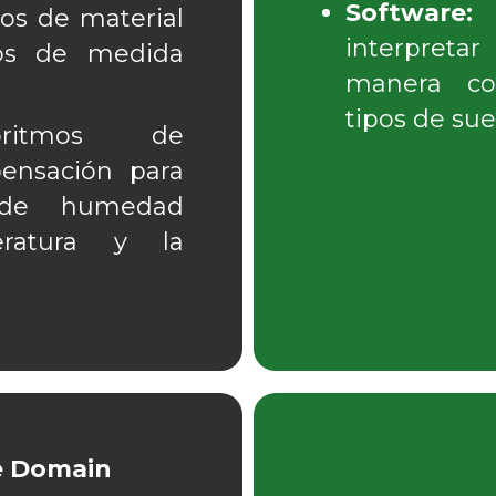
Software:
C
os de material
interpreta
itos de medida
manera cor
tipos de sue
itmos de
pensación para
s de humedad
ratura y la
e Domain