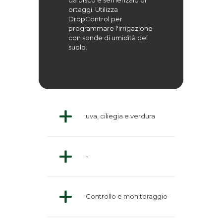
da pisco e semenzaio di
ortaggi. Utilizza
DropControl per
programmare l'irrigazione
con sonde di umidità del
suolo.
uva, ciliegia e verdura
-
Controllo e monitoraggio