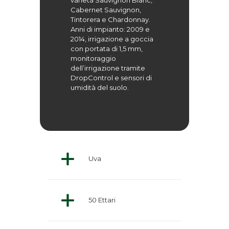
varietà Sauvignon Blanc,
Cabernet Sauvignon,
Tintorera e Chardonnay.
Anni di impianto: 2009 e
2014, irrigazione a goccia
con portata di 1,5 mm,
monitoraggio
dell’irrigazione tramite
DropControl e sensori di
umidità del suolo.
Uva
50 Ettari