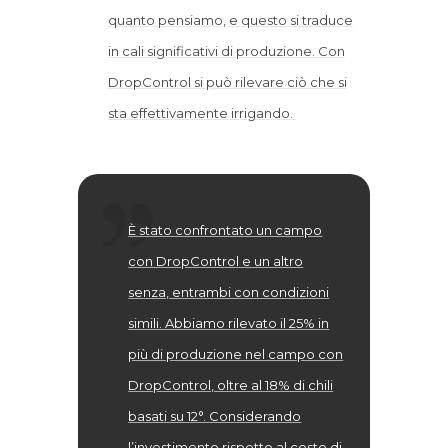
quanto pensiamo, e questo si traduce
in cali significativi di produzione. Con
DropControl si può rilevare ciò che si
sta effettivamente irrigando.
È stato confrontato un campo
con DropControl e un altro
senza, entrambi con condizioni
simili. Abbiamo rilevato il 25% in
più di produzione nel campo con
DropControl, oltre al 18% di chili
basati su 12°. Considerando
l’investimento rispetto al costo di