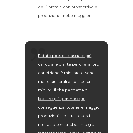
equilibrata e con prospettive di
produzione molto maggiori.
È stato possibile lasciare più
carico alle piante perché la loro
condizione è migliorata; sono
molto più fertili e con radici
migliori, il che permette di
lasciare più gemme e, di
conseguenza, ottenere maggiori
produzioni. Con tutti questi
risultati ottenuti, abbiamo già