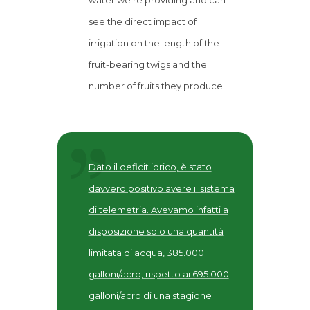
water we're providing and can
see the direct impact of
irrigation on the length of the
fruit-bearing twigs and the
number of fruits they produce.
Dato il deficit idrico, è stato
davvero positivo avere il sistema
di telemetria. Avevamo infatti a
disposizione solo una quantità
limitata di acqua, 385.000
galloni/acro, rispetto ai 695.000
galloni/acro di una stagione