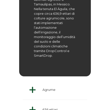
Tamaulipas, in Messico.
Nella tenuta El Águila, che
copre circa 636,9 ettari di
colture agrumicole, sono
stati implementati
l’automazione
dell’irrigazione, il
monitoraggio dell’umidità
del suolo e delle
condizioni climatiche
tramite DropControl e
SmartDrop.
Agrume
636 ettari