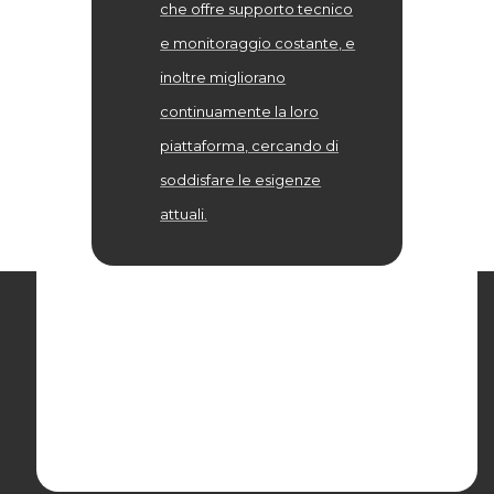
che offre supporto tecnico
e monitoraggio costante, e
inoltre migliorano
continuamente la loro
piattaforma, cercando di
soddisfare le esigenze
attuali.