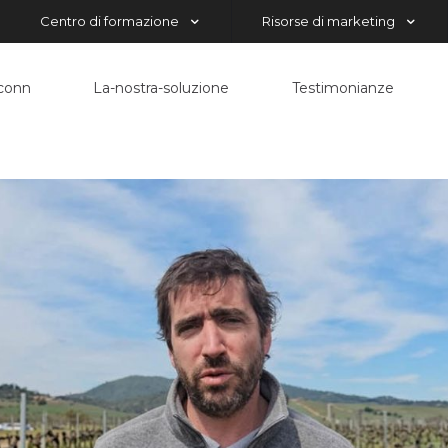
Centro di formazione
Risorse di marketing
econn
La-nostra-soluzione
Testimonianze