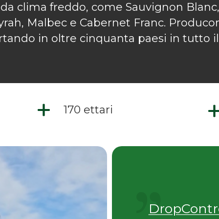
à da clima freddo, come Sauvignon Blanc
Syrah, Malbec e Cabernet Franc. Producono
ortando in oltre cinquanta paesi in tutto 
170 ettari
DropContro