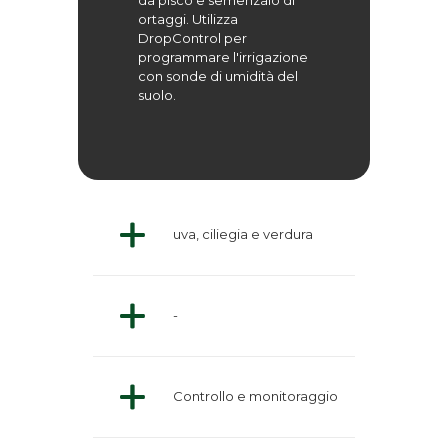
da pisco e semenzaio di
ortaggi. Utilizza
DropControl per
programmare l'irrigazione
con sonde di umidità del
suolo.
uva, ciliegia e verdura
-
Controllo e monitoraggio